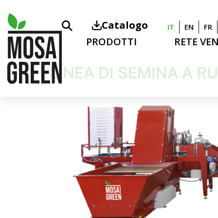
Catalogo
IT
EN
FR
PRODOTTI
RETE VE
LINEA DI SEMINA A R