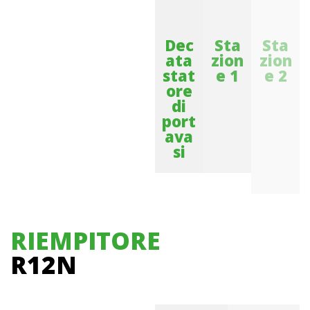
Dec
Sta
Sta
ata
zion
zion
stat
e 1
e 2
ore
di
port
ava
si
RIEMPITORE
R12N