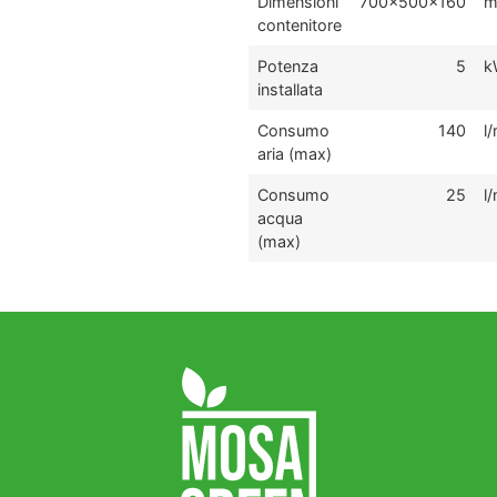
Dimensioni
700x500x160
contenitore
Potenza
5
k
installata
Consumo
140
l
aria (max)
Consumo
25
l
acqua
(max)