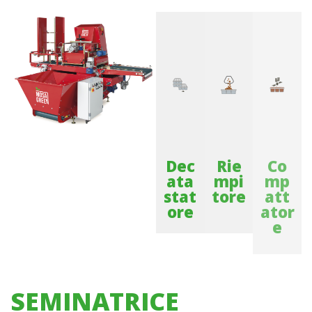
Dec
Rie
Co
ata
mpi
mp
stat
tore
att
ore
ator
e
SEMINATRICE