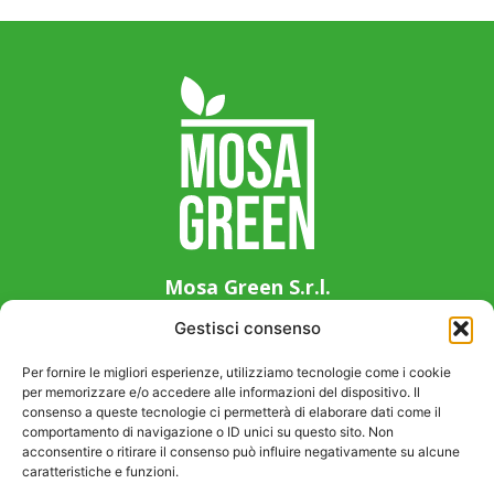
Mosa Green S.r.l.
Via Guglielmo Marconi 14, 33083 Chions (PN),
Gestisci consenso
Italy
+39 0434 639411
Per fornire le migliori esperienze, utilizziamo tecnologie come i cookie
per memorizzare e/o accedere alle informazioni del dispositivo. Il
info@mosagreen.it
consenso a queste tecnologie ci permetterà di elaborare dati come il
P. IVA 01941080937
comportamento di navigazione o ID unici su questo sito. Non
acconsentire o ritirare il consenso può influire negativamente su alcune
caratteristiche e funzioni.