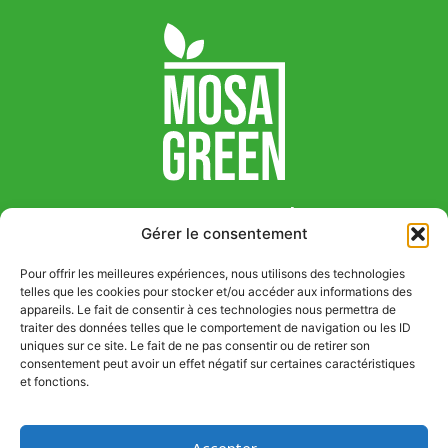
Mosa Green S.r.l.
Gérer le consentement
Via Guglielmo Marconi 14, 33083 Chions (PN),
Italy
Pour offrir les meilleures expériences, nous utilisons des technologies
+39 0434 639411
telles que les cookies pour stocker et/ou accéder aux informations des
appareils. Le fait de consentir à ces technologies nous permettra de
info@mosagreen.it
traiter des données telles que le comportement de navigation ou les ID
P. IVA 01941080937
uniques sur ce site. Le fait de ne pas consentir ou de retirer son
consentement peut avoir un effet négatif sur certaines caractéristiques
et fonctions.
Accepter