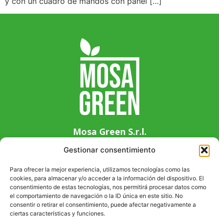
y con un cuadro de mandos con panel […]
Mosa Green S.r.l.
Via Guglielmo Marconi 14, 33083 Chions (PN),
Gestionar consentimiento
Italy
+39 0434 639411
Para ofrecer la mejor experiencia, utilizamos tecnologías como las
cookies, para almacenar y/o acceder a la información del dispositivo. El
info@mosagreen.it
consentimiento de estas tecnologías, nos permitirá procesar datos como
P. IVA 01941080937
el comportamiento de navegación o la ID única en este sitio. No
consentir o retirar el consentimiento, puede afectar negativamente a
ciertas características y funciones.