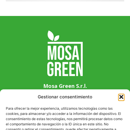
Mosa Green S.r.l.
Via Guglielmo Marconi 14, 33083 Chions (PN),
Gestionar consentimiento
Italy
+39 0434 639411
Para ofrecer la mejor experiencia, utilizamos tecnologías como las
cookies, para almacenar y/o acceder a la información del dispositivo. El
info@mosagreen.it
consentimiento de estas tecnologías, nos permitirá procesar datos como
P. IVA 01941080937
el comportamiento de navegación o la ID única en este sitio. No
consentir o retirar el consentimiento, puede afectar negativamente a