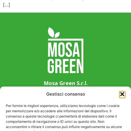
[…]
Mosa Green S.r.l.
Via Guglielmo Marconi 14, 33083 Chions (PN),
Gestisci consenso
Italy
+39 0434 639411
Per fornire le migliori esperienze, utilizziamo tecnologie come i cookie
per memorizzare e/o accedere alle informazioni del dispositivo. Il
info@mosagreen.it
consenso a queste tecnologie ci permetterà di elaborare dati come il
P. IVA 01941080937
comportamento di navigazione o ID unici su questo sito. Non
acconsentire o ritirare il consenso può influire negativamente su alcune