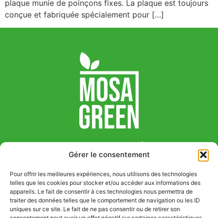
plaque munie de poinçons fixes. La plaque est toujours
conçue et fabriquée spécialement pour […]
Mosa Green S.r.l.
Gérer le consentement
Via Guglielmo Marconi 14, 33083 Chions (PN),
Italy
Pour offrir les meilleures expériences, nous utilisons des technologies
+39 0434 639411
telles que les cookies pour stocker et/ou accéder aux informations des
appareils. Le fait de consentir à ces technologies nous permettra de
info@mosagreen.it
traiter des données telles que le comportement de navigation ou les ID
P. IVA 01941080937
uniques sur ce site. Le fait de ne pas consentir ou de retirer son
consentement peut avoir un effet négatif sur certaines caractéristiques