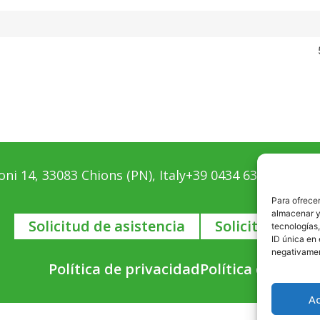
ni 14, 33083 Chions (PN), Italy
+39 0434 639411
info@
Para ofrecer
almacenar y/
Solicitud de asistencia
Solicitud de i
tecnologías
ID única en 
negativament
Política de privacidad
Política de cooki
A