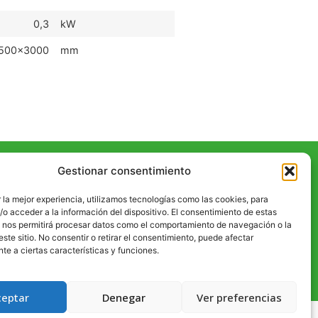
0,3
kW
500x3000
mm
Gestionar consentimiento
mosagreen.it
P. IVA 01941080937
 la mejor experiencia, utilizamos tecnologías como las cookies, para
o acceder a la información del dispositivo. El consentimiento de estas
nformacion
, nos permitirá procesar datos como el comportamiento de navegación o la
este sitio. No consentir o retirar el consentimiento, puede afectar
e a ciertas características y funciones.
es
ceptar
Denegar
Ver preferencias