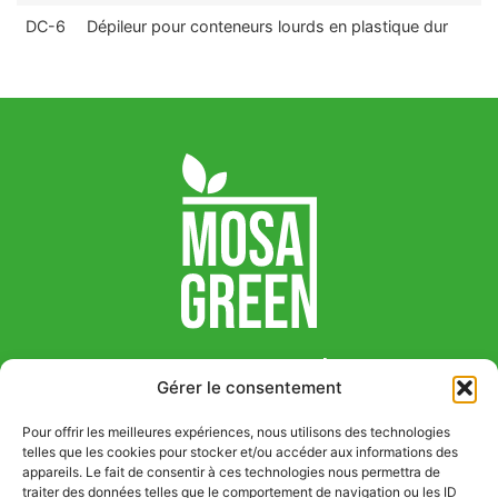
DC-6
Dépileur pour conteneurs lourds en plastique dur
Mosa Green S.r.l.
Gérer le consentement
Via Guglielmo Marconi 14, 33083 Chions (PN),
Italy
Pour offrir les meilleures expériences, nous utilisons des technologies
+39 0434 639411
telles que les cookies pour stocker et/ou accéder aux informations des
appareils. Le fait de consentir à ces technologies nous permettra de
info@mosagreen.it
traiter des données telles que le comportement de navigation ou les ID