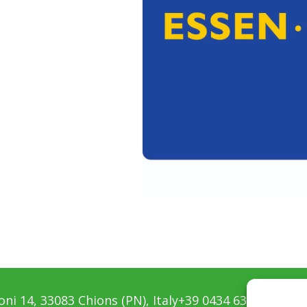
ni 14, 33083 Chions (PN), Italy
+39 0434 639411
info@