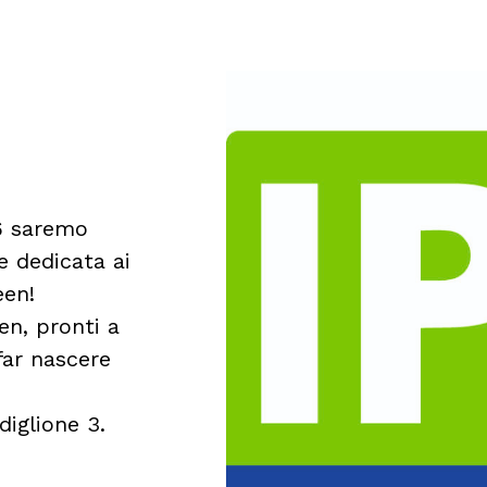
26 saremo
e dedicata ai
een!
en, pronti a
far nascere
diglione 3.