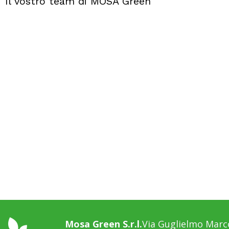
Il vostro team di MOSA Green
Mosa Green S.r.l.
Via Guglielmo Marco