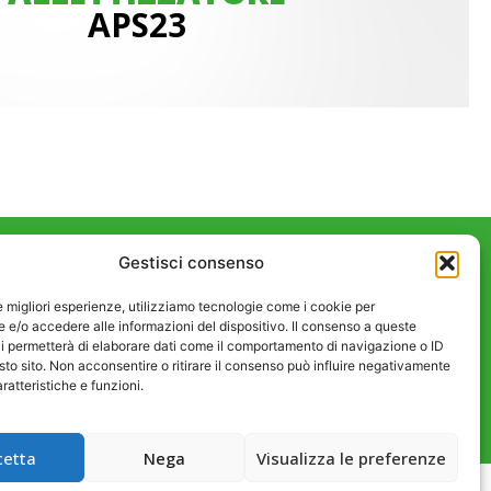
APS23
Gestisci consenso
mosagreen.it
P. IVA 01941080937
le migliori esperienze, utilizziamo tecnologie come i cookie per
e/o accedere alle informazioni del dispositivo. Il consenso a queste
mazioni
i permetterà di elaborare dati come il comportamento di navigazione o ID
sto sito. Non acconsentire o ritirare il consenso può influire negativamente
ratteristiche e funzioni.
cookie
cetta
Nega
Visualizza le preferenze