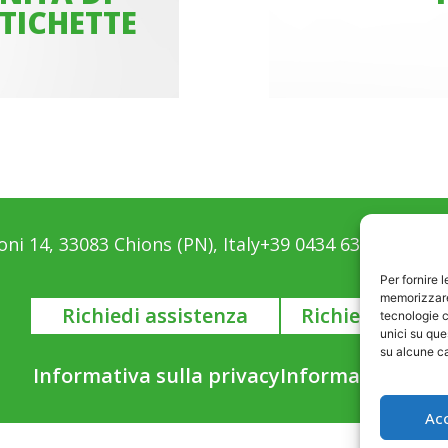
TICHETTE
ni 14, 33083 Chions (PN), Italy
+39 0434 639411
info@
Per fornire 
memorizzare 
Richiedi assistenza
Richiedi infor
tecnologie c
unici su que
su alcune ca
Informativa sulla privacy
Informativa sui 
Ac