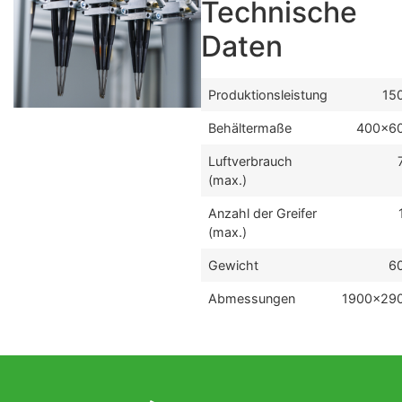
Technische
Daten
Produktionsleistung
15
Behältermaße
400x6
Luftverbrauch
(max.)
Anzahl der Greifer
(max.)
Gewicht
6
Abmessungen
1900x29